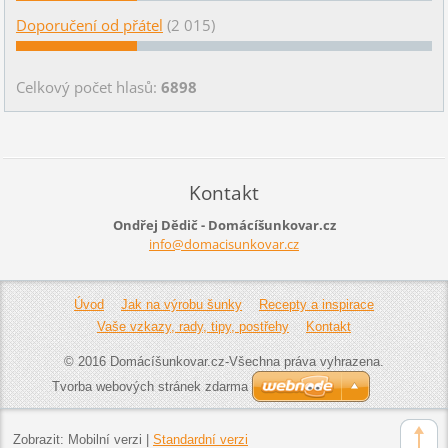
Doporučení od přátel
(2 015)
Celkový počet hlasů:
6898
Kontakt
Ondřej Dědič - Domácíšunkovar.cz
info@dom
acisunko
var.cz
Úvod
Jak na výrobu šunky
Recepty a inspirace
Vaše vzkazy, rady, tipy, postřehy
Kontakt
© 2016 Domácíšunkovar.cz-Všechna práva vyhrazena.
Tvorba webových stránek zdarma
Zobrazit:
Mobilní verzi
|
Standardní verzi